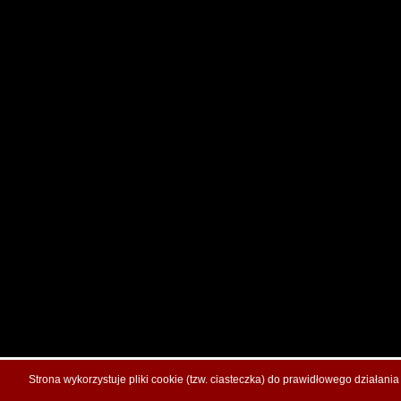
Strona wykorzystuje pliki cookie (tzw. ciasteczka) do prawidłowego działani