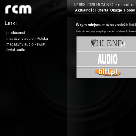
©1998-2026 RCM S.C. • e-mail: rc
Aktualności
Oferta
Okazje
Hobby
Linki
W tym miejscu można znaleźć linki
Link do witryny znajduje się w ostatniej kolumn
producenci
magazyny audio - Polska
magazyny audio - świat
świat audio